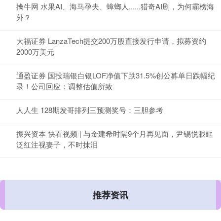
擒牛网 水果AI、海马孕夫、蟑螂人......猎奇AI剧，为何霸榜海
外？
大福证券 LanzaTech提交200万股直接发行申请，拟募资约
2000万美元
通盈证券 国投瑞银白银LOF净值下跌31.5%创公募单日跌幅纪
录！公司回应：调整估值所致
人人生 128期发哥排列三预测奖号：三胆参考
振兴资本 快看视频 | 与金建希时隔9个月再见面，尹锡悦眼眶
泛红注视妻子，不时抹泪
推荐资讯