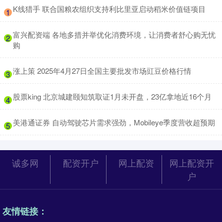
​K线猎手 联合国粮农组织支持利比里亚启动稻米价值链项目
1
​富兴配资端 各地多措并举优化消费环境，让消费者舒心购无忧
2
购
​涨上策 2025年4月27日全国主要批发市场豇豆价格行情
3
​股票king 北京城建颐知筑取证1月未开盘，23亿拿地近16个月
4
​美港通证券 自动驾驶芯片需求强劲，Mobileye季度营收超预期
5
诚多网
配资开户
网上配资
网上配资开
户
友情链接：