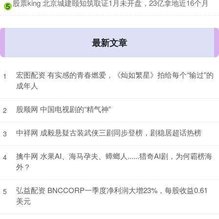
​股票king 北京城建颐知筑取证1月未开盘，23亿拿地近16个月
5
最新文章
宏图配资 有实感的青春燃爱，《灿如繁星》拍给每个“输过”的
1
成年人
股顺网 中国电视剧的“精气神”
2
中祥网 成毅悬疑古装武侠三剧同步登榜，剧稳居超话热榜
3
擒牛网 水果AI、海马孕夫、蟑螂人......猎奇AI剧，为何霸榜海
4
外？
弘益配资 BNCCORP一季度净利润大增23%，每股收益0.61
5
美元