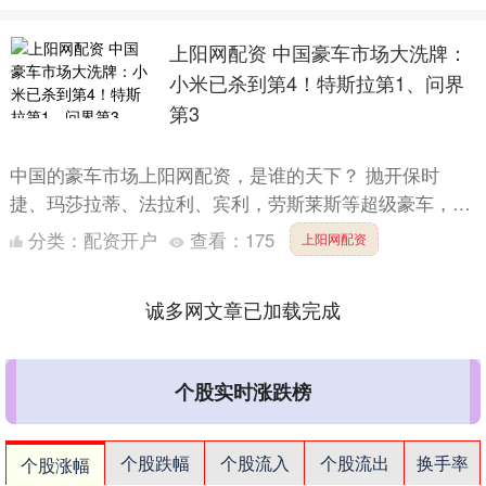
上阳网配资 中国豪车市场大洗牌：
小米已杀到第4！特斯拉第1、问界
第3
中国的豪车市场上阳网配资，是谁的天下？ 抛开保时
捷、玛莎拉蒂、法拉利、宾利，劳斯莱斯等超级豪车，我
们说的一线豪车品牌，我们一般是指BBA这三家，也就是
分类：
配资开户
查看：
175
上阳网配资
奔驰、、奥....
诚多网文章已加载完成
个股实时涨跌榜
个股跌幅
个股流入
个股流出
换手率
个股涨幅