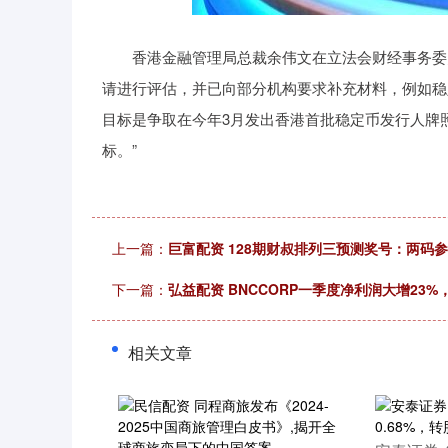
沪深300
4694.44
200.89
1.42%
43.13
香港金融管理局总裁余伟文在立法会财经事务委员
请进行评估，并已向部分机构要求补充材料，例如稳
目标是争取在今年3月发出香港首批稳定币发行人牌
标。”
上一篇：
巨富配资 128期财叔排列三预测奖号：两码
下一篇：
弘益配资 BNCCORP一季度净利润大增23%，
相关文章