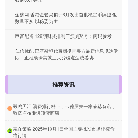
金盛网 香港金管局拟于3月发出首批稳定币牌照 但
数量不多 以稳妥为主
巨富配资 128期财叔排列三预测奖号：两码参考
仁信优配 巴基斯坦代表团携带美方最新信息抵达伊
朗，正推动伊美就三大分歧点达成妥协
推荐资讯
​毅鸣天汇 消费排行榜上，卡德罗夫一家赫赫有名，
1
数亿卢布砸进顶奢商店
​赢在策略 2025年10月1日全国主要批发市场柠檬价
2
格行情