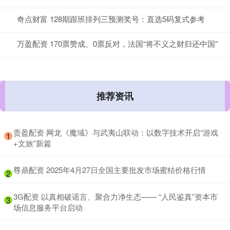
奇点财富 128期跟班排列三预测奖号：直选5码复式参考
万盈配资 170票赞成、0票反对，法国“将不义之财归还中国”
推荐资讯
​贵盈配资 网龙《魔域》与武夷山联动：以数字技术开启“游戏
1
+文旅”新篇
​尊鼎配资 2025年4月27日全国主要批发市场蜜桔价格行情
2
​3G配资 以真相破谣言、聚合力净生态—— “人民鉴真”资本市
3
场信息服务平台启动