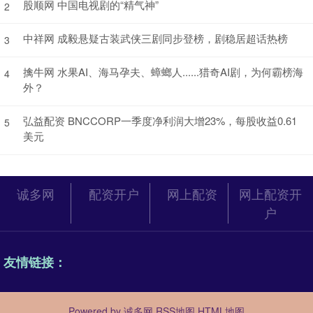
股顺网 中国电视剧的“精气神”
2
中祥网 成毅悬疑古装武侠三剧同步登榜，剧稳居超话热榜
3
擒牛网 水果AI、海马孕夫、蟑螂人......猎奇AI剧，为何霸榜海
4
外？
弘益配资 BNCCORP一季度净利润大增23%，每股收益0.61
5
美元
诚多网
配资开户
网上配资
网上配资开
户
友情链接：
Powered by
诚多网
RSS地图
HTML地图