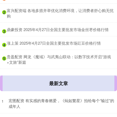
​富兴配资端 各地多措并举优化消费环境，让消费者舒心购无忧
2
购
​鼎豪投资 2025年4月27日全国主要批发市场金丝枣价格行情
3
​涨上策 2025年4月27日全国主要批发市场豇豆价格行情
4
​贵盈配资 网龙《魔域》与武夷山联动：以数字技术开启“游戏
5
+文旅”新篇
最新文章
宏图配资 有实感的青春燃爱，《灿如繁星》拍给每个“输过”的
1
成年人