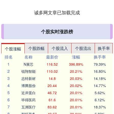
诚多网文章已加载完成
个股实时涨跌榜
个股跌幅
个股流入
个股流出
换手率
个股涨幅
排名
名称
最新价
涨幅
换手率
1
N展芯
116.52
396.89%
79.39%
2
锐翔智能
110.02
20.21%
16.80%
3
志特新材
14.8
20.03%
14.18%
4
博腾股份
20.44
20.02%
14.77%
5
近岸蛋白
46.72
20.01%
5.62%
6
毕得医药
61.6
20.01%
6.12%
7
五洲医疗
83.62
20.01%
18.37%
8
耐科装备
49.67
20.01%
6.83%