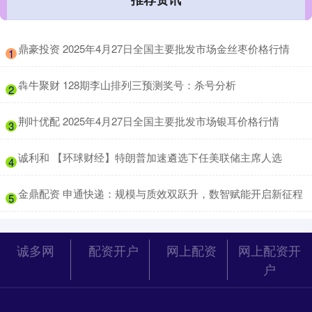
​鼎豪投资 2025年4月27日全国主要批发市场金丝枣价格行情
1
​犇牛聚财 128期李山排列三预测奖号：杀号分析
2
​荆叶优配 2025年4月27日全国主要批发市场银耳价格行情
3
​诚利和 【环球财经】特朗普加速遴选下任美联储主席人选
4
​金鼎配资 申通快递：规模与质效双跃升，数智赋能开启新征程
5
诚多网
配资开户
网上配资
网上配资开
户