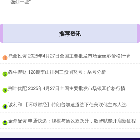
强烈一些”
推荐资讯
​鼎豪投资 2025年4月27日全国主要批发市场金丝枣价格行情
1
​犇牛聚财 128期李山排列三预测奖号：杀号分析
2
​荆叶优配 2025年4月27日全国主要批发市场银耳价格行情
3
​诚利和 【环球财经】特朗普加速遴选下任美联储主席人选
4
​金鼎配资 申通快递：规模与质效双跃升，数智赋能开启新征程
5