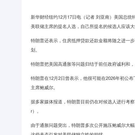
深证成指
14311.01
39.68
1.02%
200.89
新华财经纽约12月17日电（记者 刘亚南）美国总
美联储主席的提名人选，自己所提名的候选人应该大
特朗普还表示，住房抵押贷款还款金额将随之进一步
划。
特朗普把美国高通胀等问题归结于前任政府诚利和，
特朗普在12月2日曾表示，他很可能在2026年初公
主席鲍威尔。
据多家媒体报道，特朗普目前仍在对候选人进行考察，他在1
r）。
由于通胀问题突出，特朗普多次公开施压鲍威尔大幅
这些表态引发对美联储独立性的担忧。