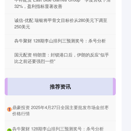
32%，盈利指标显著改善
诚信-优配 瑞银将甲骨文目标价从280美元下调至
250美元
犇牛聚财 128期李山排列三预测奖号：杀号分析
国元配资 特朗普：封锁港口后，伊朗的反应“似乎
比之前还要强烈一些”
推荐资讯
​鼎豪投资 2025年4月27日全国主要批发市场金丝枣
1
价格行情
​犇牛聚财 128期李山排列三预测奖号：杀号分析
2