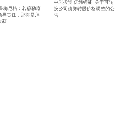
​中岩投资 亿纬锂能: 关于可转
 鲁梅尼格：若穆勒愿
换公司债券转股价格调整的公
领导责任，那将是拜
告
收获