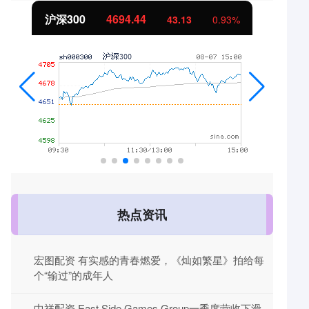
北证50
1134.24
11.37
1.01%
热点资讯
宏图配资 有实感的青春燃爱，《灿如繁星》拍给每
个“输过”的成年人
中祥配资 East Side Games Group一季度营收下滑