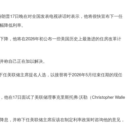
沪深300
4694.44
1.42%
43.13
0.93%
统特朗普17日晚在对全国发表电视讲话时表示，他将很快宣布下一任
幅降低利率。
下降，他将在2026年初公布一些美国历史上最激进的住房改革计
并称自己正在加以解决。
布下任美联储主席提名人选，以接替将于2026年5月结束任期的现任
7日面试了美联储理事克里斯托弗·沃勒（Christopher Walle
降息，并称下任美联储主席应该在制定利率政策时咨询他的意见，