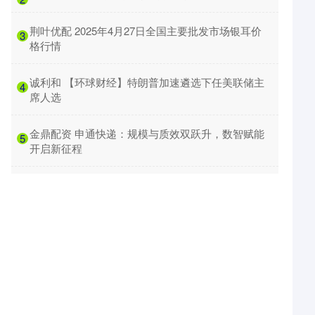
​荆叶优配 2025年4月27日全国主要批发市场银耳价
3
格行情
​诚利和 【环球财经】特朗普加速遴选下任美联储主
4
席人选
​金鼎配资 申通快递：规模与质效双跃升，数智赋能
5
开启新征程