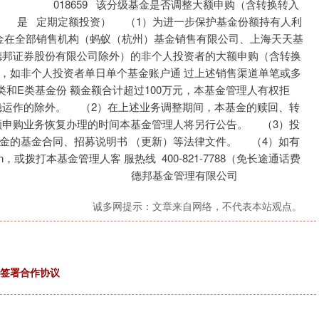
18659 该分级基金是否调整大额申购（含转换转入
沪深300
4694.44
1.42%
43.13
0.93%
 （1）为进一步保护基金份额持有人利
基 金在全部销售机构（蚂蚁（杭州）基金销售有限公司、上海天天基
德邦证券股份有限公司除外）的非个人投资者的大额申购（含转换
，如非个人投资者单日单个基金账户通 过上述销售渠道单笔或多
和E类基金份 额金额合计超过100万元，本基金管理人有权拒
稳运作的除外。 （2）在上述业务调整期间，本基金的赎回、转
额申购业务恢复办理的时间本基金管理人将另行公告。 （3）投
金的基金合同、招募说明书 （更新）等法律文件。 （4）如有
cn，或拨打本基金管理人客 服热线 400-821-7788（免长途通话费
告。 德邦基金管理有限公司
诚多网提示：文章来自网络，不代表本站观点。
集团签署合作协议