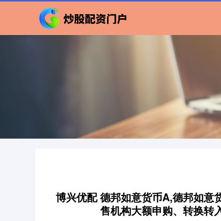
博兴优配 德邦如意货币A,德邦如意
售机构大额申购、转换转