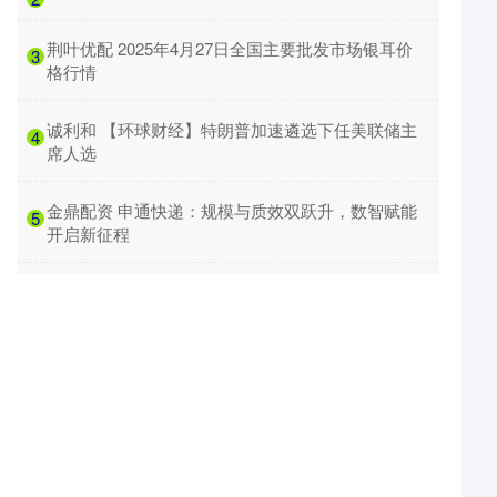
​荆叶优配 2025年4月27日全国主要批发市场银耳价
3
格行情
​诚利和 【环球财经】特朗普加速遴选下任美联储主
4
席人选
​金鼎配资 申通快递：规模与质效双跃升，数智赋能
5
开启新征程