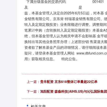
下属分级基金的交易代码 001401 0
深证成指
14311.01
39.68
1.02%
200.89
及 是 是 定期定额投资）
益，本基金管理人决定自2025年6月5日起，对本
金销售有限公司、京东肯 特瑞基金销售有限公司、
转入及定期定额投资）业务限额进行调整。调整期间
笔累计申购（含转换转入及定期定额投资）本基金A类
绝，但本基金管理人认为相关申请不会影响基 金平
换转出等其他业务照常办理；上述部分销 售渠道大
资者欲了解本基金产品的详细情况，请仔细阅读本基
疑问，请登录本基金管理人网站 www.dbfund.com.
用）获取相关信息。 特此公
上一篇：
贵丰配资 京东618整体订单量超22亿单
下一篇：
旭阳配资 森淼科技(AIHS.US)与沁弘国际
相关文章