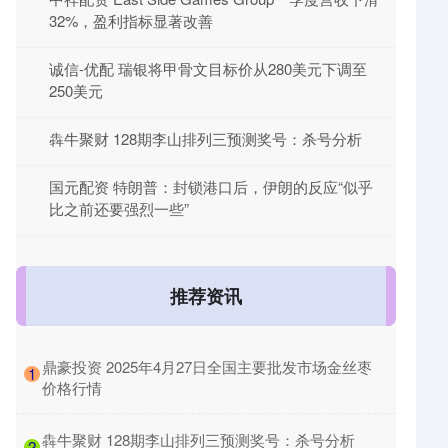
32%，盈利指标显著改善
诚信-优配 瑞银将甲骨文目标价从280美元下调至
250美元
犇牛聚财 128期李山排列三预测奖号：杀号分析
国元配资 特朗普：封锁港口后，伊朗的反应“似乎
比之前还要强烈一些”
推荐资讯
​鼎豪投资 2025年4月27日全国主要批发市场金丝枣
1
价格行情
​犇牛聚财 128期李山排列三预测奖号：杀号分析
2