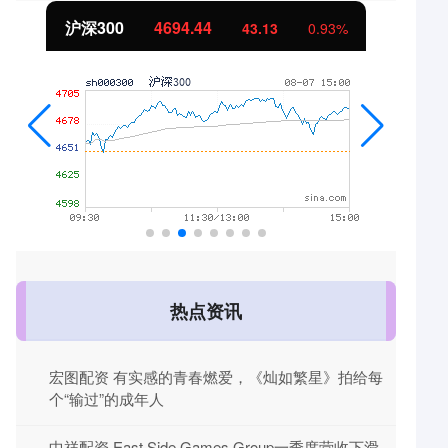
北证50
1134.24
11.37
1.01%
热点资讯
宏图配资 有实感的青春燃爱，《灿如繁星》拍给每
个“输过”的成年人
中祥配资 East Side Games Group一季度营收下滑