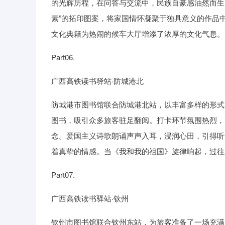
的光辉历程，在问答与交流中，民族自豪感油然而生。
素”的拓印图案，将家国情怀凝聚于独具意义的作品
文化典籍为热闹的候车大厅增添了浓厚的文化气息。
Part06.
广西高铁读书驿站·防城港北
防城港市图书馆联合防城港北站，以丰富多样的形式点
图书，吸引众多旅客驻足翻阅。打卡环节氛围热烈，
念。爱国主义诗歌朗诵声声入耳，浸润心田，引得听
着真挚的情感。当《我和我的祖国》旋律响起，过往
Part07.
广西高铁读书驿站·钦州
钦州市图书馆联合钦州东站，为旅客准备了一场充满