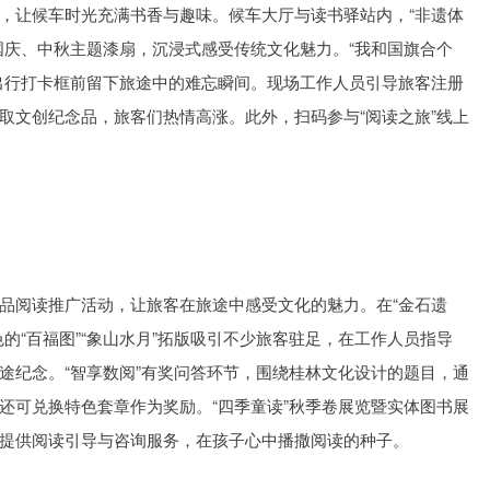
，让候车时光充满书香与趣味。候车大厅与读书驿站内，“非遗体
国庆、中秋主题漆扇，沉浸式感受传统文化魅力。“我和国旗合个
出行打卡框前留下旅途中的难忘瞬间。现场工作人员引导旅客注册
取文创纪念品，旅客们热情高涨。此外，扫码参与“阅读之旅”线上
品阅读推广活动，让旅客在旅途中感受文化的魅力。在“金石遗
的“百福图”“象山水月”拓版吸引不少旅客驻足，在工作人员指导
途纪念。“智享数阅”有奖问答环节，围绕桂林文化设计的题目，通
还可兑换特色套章作为奖励。“四季童读”秋季卷展览暨实体图书展
提供阅读引导与咨询服务，在孩子心中播撒阅读的种子。