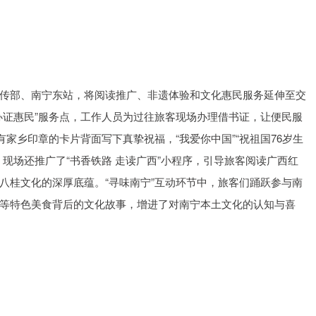
沪深300
4694.44
1.42%
43.13
0.93%
传部、南宁东站，将阅读推广、非遗体验和文化惠民服务延伸至交
办证惠民”服务点，工作人员为过往旅客现场办理借书证，让便民服
有家乡印章的卡片背面写下真挚祝福，“我爱你中国”“祝祖国76岁生
现场还推广了“书香铁路 走读广西”小程序，引导旅客阅读广西红
八桂文化的深厚底蕴。“寻味南宁”互动环节中，旅客们踊跃参与南
等特色美食背后的文化故事，增进了对南宁本土文化的认知与喜