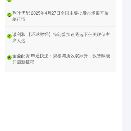
​荆叶优配 2025年4月27日全国主要批发市场银耳价
3
格行情
​诚利和 【环球财经】特朗普加速遴选下任美联储主
4
席人选
​金鼎配资 申通快递：规模与质效双跃升，数智赋能
5
开启新征程