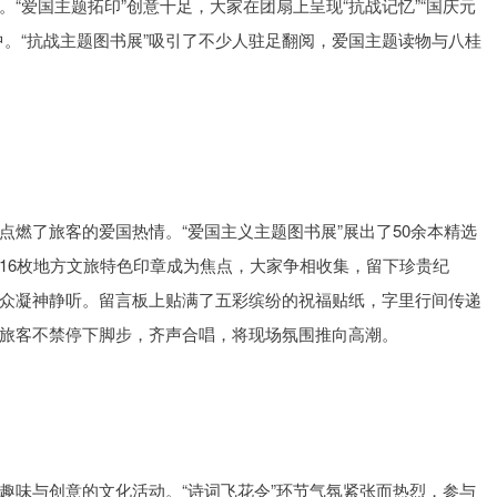
“爱国主题拓印”创意十足，大家在团扇上呈现“抗战记忆”“国庆元
中。“抗战主题图书展”吸引了不少人驻足翻阅，爱国主题读物与八桂
燃了旅客的爱国热情。“爱国主义主题图书展”展出了50余本精选
16枚地方文旅特色印章成为焦点，大家争相收集，留下珍贵纪
众凝神静听。留言板上贴满了五彩缤纷的祝福贴纸，字里行间传递
旅客不禁停下脚步，齐声合唱，将现场氛围推向高潮。
趣味与创意的文化活动。“诗词飞花令”环节气氛紧张而热烈，参与