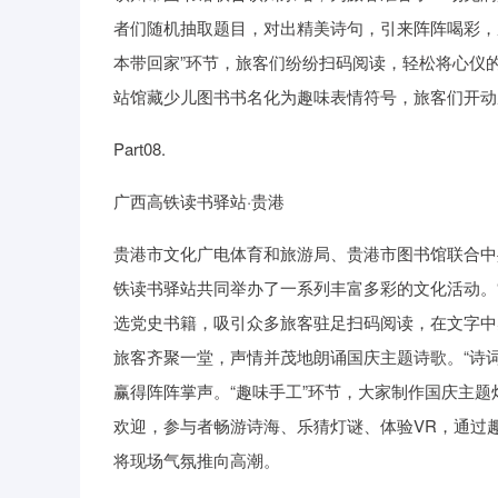
者们随机抽取题目，对出精美诗句，引来阵阵喝彩，
本带回家”环节，旅客们纷纷扫码阅读，轻松将心仪的电
站馆藏少儿图书书名化为趣味表情符号，旅客们开动
Part08.
广西高铁读书驿站·贵港
贵港市文化广电体育和旅游局、贵港市图书馆联合中
铁读书驿站共同举办了一系列丰富多彩的文化活动。
选党史书籍，吸引众多旅客驻足扫码阅读，在文字中
旅客齐聚一堂，声情并茂地朗诵国庆主题诗歌。“诗词
赢得阵阵掌声。“趣味手工”环节，大家制作国庆主题
欢迎，参与者畅游诗海、乐猜灯谜、体验VR，通过
将现场气氛推向高潮。