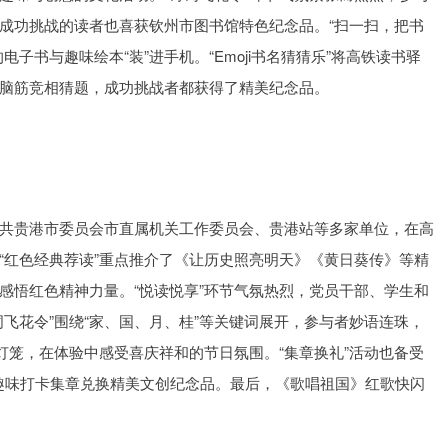
成功挑战的读者也喜获钦州市图书馆特色纪念品。“扫一扫，把书
子书与趣味绘本“装”进手机。“Emoji书名猜猜乐”将高铁读书驿
脑筋竞相猜题，成功挑战者都获得了精美纪念品。
共贵港市委员会市直属机关工作委员会、贵港站等多家单位，在高
“红色经典荐读”重点推介了《让历史照亮明天》《黄日葵传》等精
感悟红色精神力量。“悦读悦享”环节气氛热烈，党员干部、学生和
飞花令”围绕“家、国、月、桂”等关键词展开，参与者妙语连珠，
灯笼，在体验中感受喜庆祥和的节日氛围。“集章换礼”活动也备受
趣味打卡集章兑换精美文创纪念品。最后，《歌唱祖国》红歌快闪