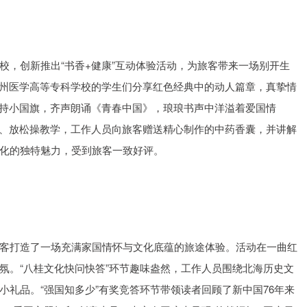
校，创新推出“书香+健康”互动体验活动，为旅客带来一场别开生
，梧州医学高等专科学校的学生们分享红色经典中的动人篇章，真挚情
手持小国旗，齐声朗诵《青春中国》，琅琅书声中洋溢着爱国情
服务、放松操教学，工作人员向旅客赠送精心制作的中药香囊，并讲解
化的独特魅力，受到旅客一致好评。
客打造了一场充满家国情怀与文化底蕴的旅途体验。活动在一曲红
氛。“八桂文化快问快答”环节趣味盎然，工作人员围绕北海历史文
礼品。“强国知多少”有奖竞答环节带领读者回顾了新中国76年来