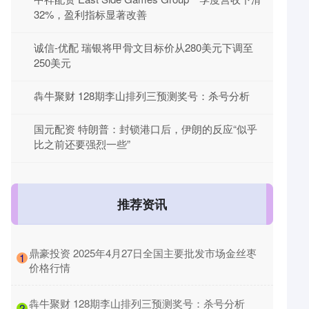
32%，盈利指标显著改善
诚信-优配 瑞银将甲骨文目标价从280美元下调至
250美元
犇牛聚财 128期李山排列三预测奖号：杀号分析
国元配资 特朗普：封锁港口后，伊朗的反应“似乎
比之前还要强烈一些”
推荐资讯
​鼎豪投资 2025年4月27日全国主要批发市场金丝枣
1
价格行情
​犇牛聚财 128期李山排列三预测奖号：杀号分析
2