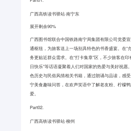
深证成指
14311.01
39.68
1.02%
200.89
广西高铁读书驿站·南宁东
展开剩余90%
广西图书馆联合中国铁路南宁局集团有限公司党委宣
通枢纽，为旅客送上一场别具特色的书香盛宴。在“
务更贴近群众需求。在“打卡集章”区，不少旅客在印
日快乐”等话语凝聚着人们对国家的热爱与美好祝愿。
色历史与民俗风情相关书籍，通过朗诵与品读，感受
宁美食趣味问答，在欢声笑语中了解老友粉、柠檬鸭
爱。
Part02.
广西高铁读书驿站·柳州